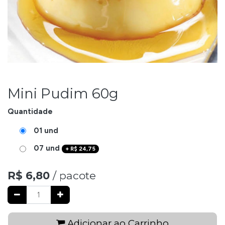
Mini Pudim 60g
Quantidade
01 und
07 und
+
R$
24,75
R$
6,80
/ pacote
Adicionar ao Carrinho