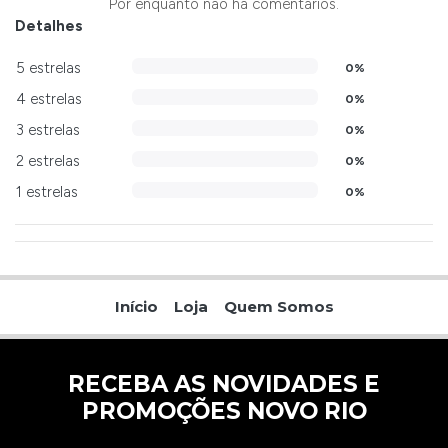
Por enquanto não há comentários.
Detalhes
5 estrelas
0%
4 estrelas
0%
3 estrelas
0%
2 estrelas
0%
1 estrelas
0%
Início
Loja
Quem Somos
RECEBA AS NOVIDADES E
PROMOÇÕES NOVO RIO