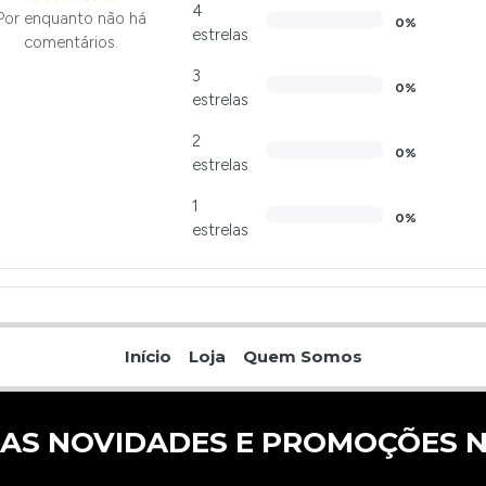
4
Por enquanto não há
0%
estrelas
comentários.
3
0%
estrelas
2
0%
estrelas
1
0%
estrelas
Início
Loja
Quem Somos
 AS NOVIDADES E PROMOÇÕES N