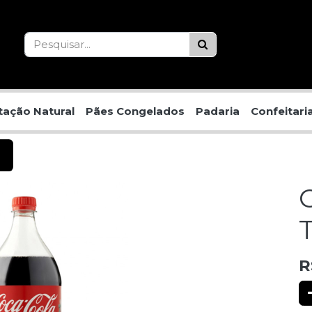
ação Natural
Pães Congelados
Padaria
Confeitari
T
R