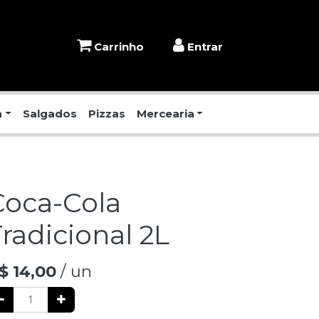
Carrinho
Entrar
a
Salgados
Pizzas
Mercearia
Coca-Cola
radicional 2L
$
14,00
/ un