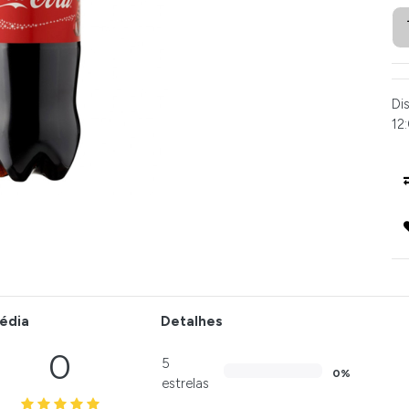
Di
12:
édia
Detalhes
0
5
0%
estrelas