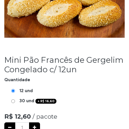
Mini Pão Francês de Gergelim
Congelado c/ 12un
Quantidade
12 und
30 und
+
R$
16,60
R$
12,60
/ pacote