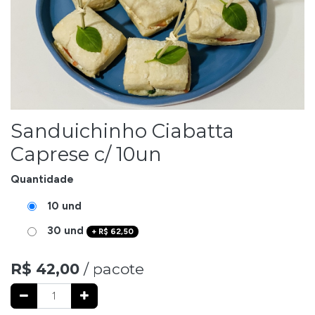
Sanduichinho Ciabatta
Caprese c/ 10un
Quantidade
10 und
30 und
+
R$
62,50
R$
42,00
/ pacote