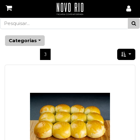
Categorias
Ant
1
2
3
4
5
Próximo